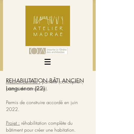
REHABILITATION BÂTI ANCIEN
M
ission confiée :
partielle (conception,
Languenan (22)
permis de construire).
Permis de construire accordé en juin
2022.
Projet :
réhabilitation complète du
bâtiment pour créer une habitation.